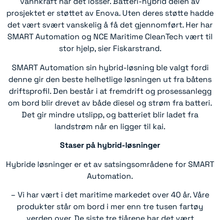
vannkraft når det losser. Batteri-hybrid delen av
prosjektet er støttet av Enova. Uten deres støtte hadde
det vært svært vanskelig å få det gjennomført. Her har
SMART Automation og NCE Maritime CleanTech vært til
stor hjelp, sier Fiskarstrand.
SMART Automation sin hybrid-løsning ble valgt fordi
denne gir den beste helhetlige løsningen ut fra båtens
driftsprofil. Den består i at fremdrift og prosessanlegg
om bord blir drevet av både diesel og strøm fra batteri.
Det gir mindre utslipp, og batteriet blir ladet fra
landstrøm når en ligger til kai.
Staser på hybrid-løsninger
Hybride løsninger er et av satsingsområdene for SMART
Automation.
– Vi har vært i det maritime markedet over 40 år. Våre
produkter står om bord i mer enn tre tusen fartøy
verden over. De siste tre tiårene har det vært