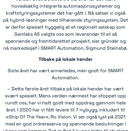
hovedsaklig integrerte automasjonssystemer og
kraftstyringssystemer det har gått i. Nå satser vi også
på hybrid-løsninger med tilhørende styringssystem. Det
er derfor spesielt hyggelig at et regionalt selskap som
Samlaks AS valgte oss som leverandør til et så
spennende og fremtidsrettet prosjekt, sier gründer og
nå markedssjef i SMART Automation, Sigmund Steinsbø.
Tilbake på lokale hender
Siste året har vært annerledes, men godt for SMART
Automation.
– Dette første året tilbake på lokale hender har vært
svært spesielt. Mens verden nærmest har stoppet opp
rundt oss, har vi hatt godt med oppdrag gjennom hele
året. I 2020 har vi fått levere til 7 nybygg, inkludert til
«Ship Of The Year», Ro Vision. Vi ser også lyst på 2021
med en god ordrereserve og spennende beslutninger i
ukene som kommer. Det er fint å kunne bidra til styrking