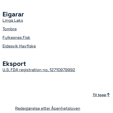
Eigarar
Linga Laks
Tombre
Fylkesnes Fisk
Eidesvik Havfiske
Eksport
U.S. FDA registration no. 12710979992
Til topp
Redegjørelse etter Åpenhetsloven